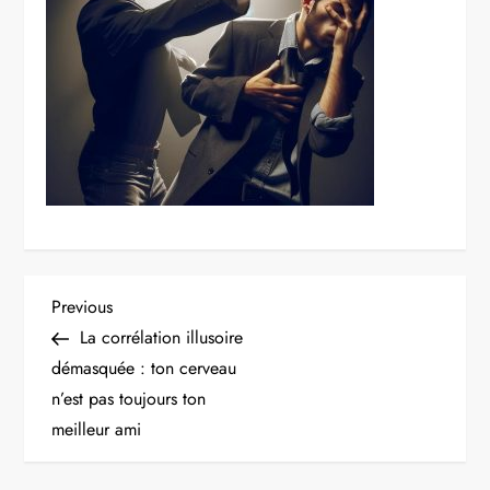
Navigation
Previous
Previous
Post
La corrélation illusoire
de
démasquée : ton cerveau
n’est pas toujours ton
l’article
meilleur ami