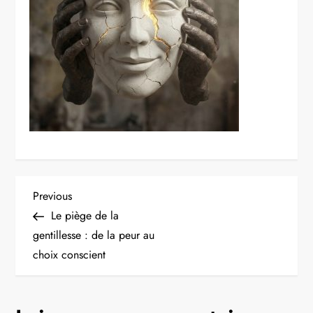
Navigation
Previous
Previous
Post
Le piège de la
de
gentillesse : de la peur au
choix conscient
l’article