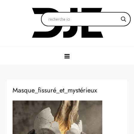
Skip
to
content
Djeworld.fr
Bienvenue dans mon monde
Masque_fissuré_et_mystérieux