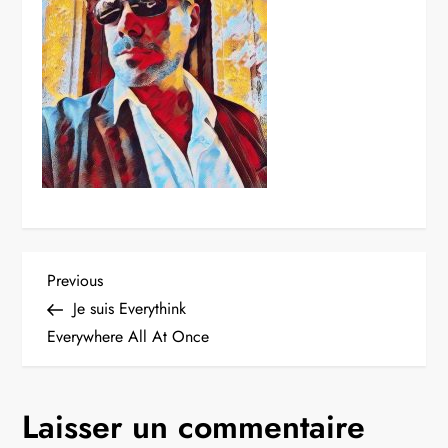
Navigation
Previous
Previous
Post
Je suis Everythink
de
Everywhere All At Once
l’article
Laisser un commentaire