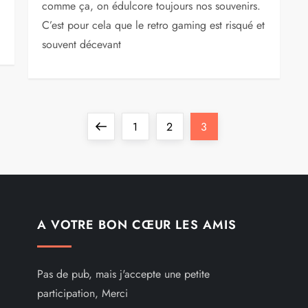
comme ça, on édulcore toujours nos souvenirs.
C’est pour cela que le retro gaming est risqué et
souvent décevant
Previous
Page
Page
Page
1
2
3
page
A VOTRE BON CŒUR LES AMIS
Pas de pub, mais j'accepte une petite
participation, Merci