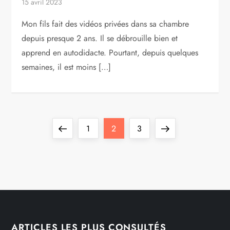
15 avril 2023
Mon fils fait des vidéos privées dans sa chambre
depuis presque 2 ans. Il se débrouille bien et
apprend en autodidacte. Pourtant, depuis quelques
semaines, il est moins […]
Pagination
Previous
Page
Page
Page
Next
1
2
3
des
page
page
publications
ARTICLES LES PLUS CONSULTÉS