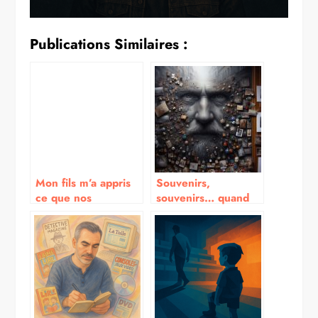
Publications Similaires :
Mon fils m’a appris
Souvenirs,
ce que nos
souvenirs… quand
politiques refusent
notre mémoire nous
de comprendre
joue des tours !