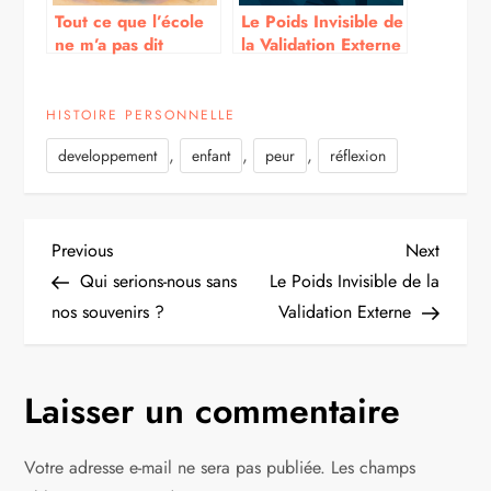
Tout ce que l’école
Le Poids Invisible de
ne m’a pas dit
la Validation Externe
HISTOIRE PERSONNELLE
,
,
,
developpement
enfant
peur
réflexion
Navigation
Previous
Next
Previous
Next
Post
Post
Qui serions-nous sans
Le Poids Invisible de la
de
nos souvenirs ?
Validation Externe
l’article
Laisser un commentaire
Votre adresse e-mail ne sera pas publiée.
Les champs