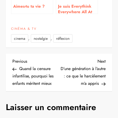
Aimes-tu ta vie ?
Je suis Everythink
Everywhere All At
Once
CINÉMA & TV
,
,
cinema
nostalgie
réflexion
Navigation
Previous
Next
Previous
Next
Post
Post
Quand la censure
D’une génération à l’autre
de
infantilise, pourquoi les
: ce que le harcèlement
enfants méritent mieux
m’a appris
l’article
Laisser un commentaire